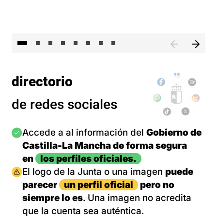
El 
directorio
de redes sociales
Imagen
Accede a al información del
Gobierno de
Castilla-La Mancha de forma segura
en
los perfiles oficiales.
Imagen
El logo de la Junta o una imagen
puede
parecer
un perfil oficial
pero no
siempre lo es
. Una imagen no acredita
que la cuenta sea auténtica.