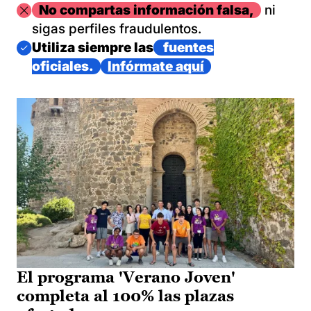
Imagen
No compartas información falsa,
ni
sigas perfiles fraudulentos.
Imagen
Utiliza siempre las
fuentes
oficiales.
Infórmate aquí
El programa 'Verano Joven'
completa al 100% las plazas