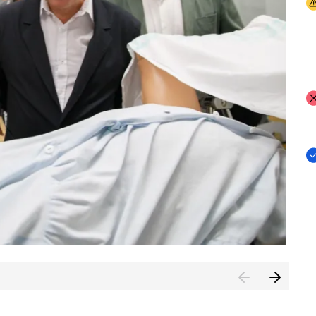
I
I
I
n de Cuenca (CESICU)