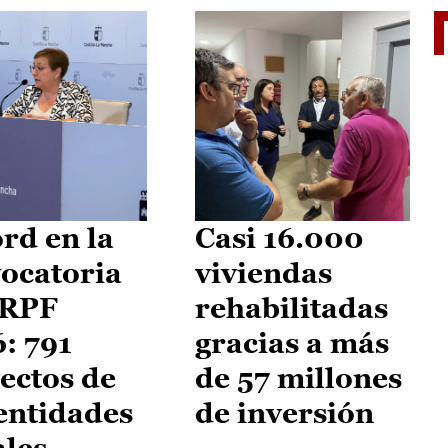
El je
rd en la
Casi 16.000
ocatoria
viviendas
IRPF
rehabilitadas
: 791
gracias a más
ectos de
de 57 millones
entidades
de inversión
ales