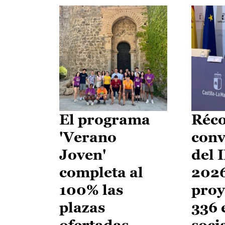
El programa
Réco
'Verano
conv
Joven'
del 
completa al
2026
100% las
proy
plazas
336 
ofertadas
soci