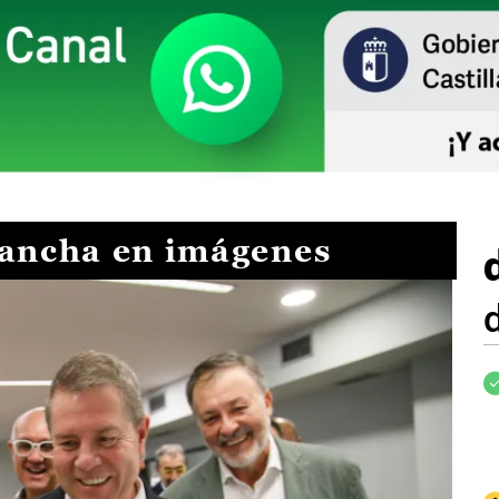
Mancha en imágenes
I