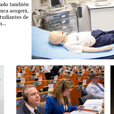
iado también
enca acogerá,
studiantes de
...