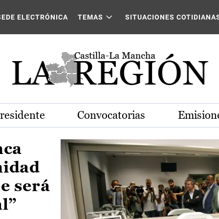
Castilla-La Mancha
SEDE ELECTRÓNICA
TEMAS
SITUACIONES COTIDIANA
Presidente
Convocatorias
Emisione
nca
nidad
e será
al”