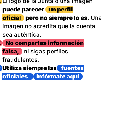
magen
El logo de la Junta o una imagen
puede parecer
un perfil
oficial
pero no siempre lo es
. Una
imagen no acredita que la cuenta
sea auténtica.
magen
No compartas información
falsa,
ni sigas perfiles
fraudulentos.
magen
Utiliza siempre las
fuentes
oficiales.
Infórmate aquí