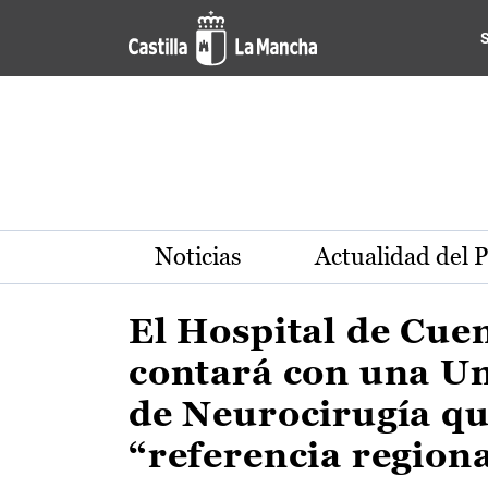
Actualidad de la región de 
Pasar al contenido principal
Noticias
Actualidad del 
El Hospital de Cue
contará con una U
de Neurocirugía qu
“referencia region