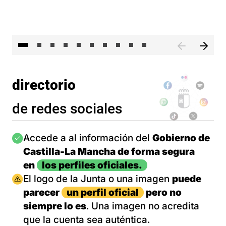
II 
directorio
de redes sociales
Imagen
Accede a al información del
Gobierno de
Castilla-La Mancha de forma segura
en
los perfiles oficiales.
Imagen
El logo de la Junta o una imagen
puede
parecer
un perfil oficial
pero no
siempre lo es
. Una imagen no acredita
que la cuenta sea auténtica.