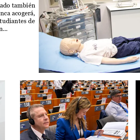
iado también
enca acogerá,
studiantes de
...