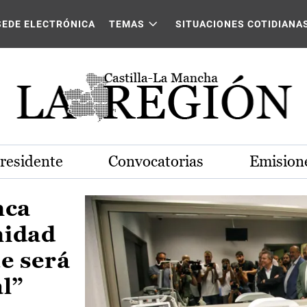
Castilla-La Mancha
SEDE ELECTRÓNICA
TEMAS
SITUACIONES COTIDIANA
Presidente
Convocatorias
Emisione
nca
nidad
e será
al”