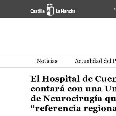
Actualidad de la región de 
Pasar al contenido principal
Noticias
Actualidad del 
El Hospital de Cue
contará con una U
de Neurocirugía qu
“referencia region