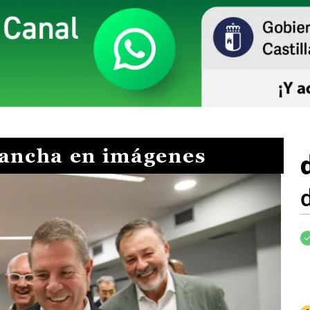
Mancha en imágenes
I