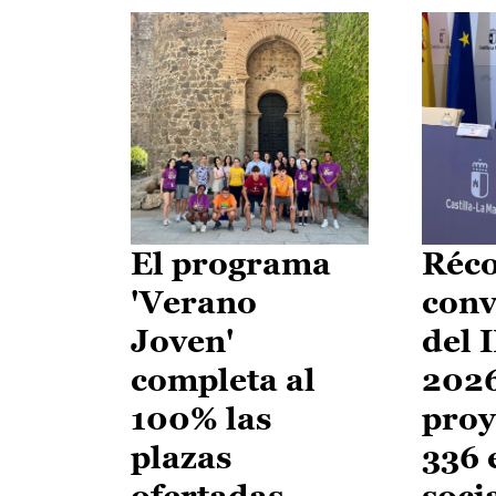
El programa
Réco
'Verano
conv
Joven'
del 
completa al
2026
100% las
proy
plazas
336 
ofertadas
soci