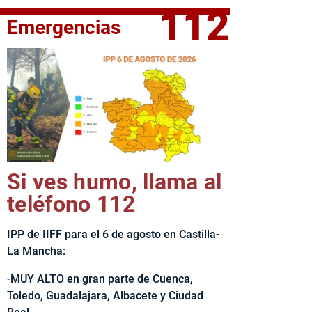
112
Emergencias
fe del Ejecutivo castellanomanchego, Emiliano García-Page, 
Si ves humo, llama al
teléfono 112
IPP de IIFF para el 6 de agosto en Castilla-
La Mancha:
-MUY ALTO en gran parte de Cuenca,
Toledo, Guadalajara, Albacete y Ciudad