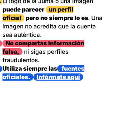
magen
El logo de la Junta o una imagen
puede parecer
un perfil
oficial
pero no siempre lo es
. Una
imagen no acredita que la cuenta
sea auténtica.
magen
No compartas información
falsa,
ni sigas perfiles
fraudulentos.
magen
Utiliza siempre las
fuentes
oficiales.
Infórmate aquí