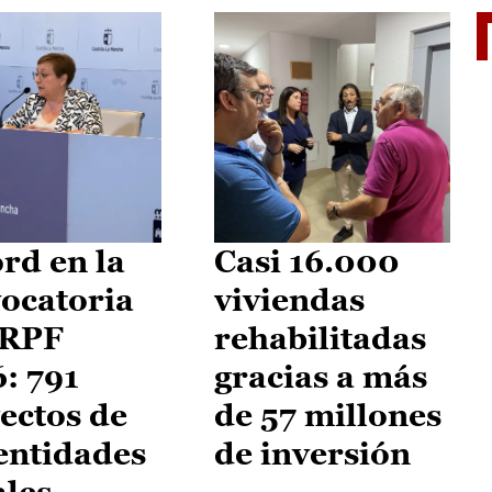
El je
rd en la
Casi 16.000
ocatoria
viviendas
IRPF
rehabilitadas
: 791
gracias a más
ectos de
de 57 millones
entidades
de inversión
ales