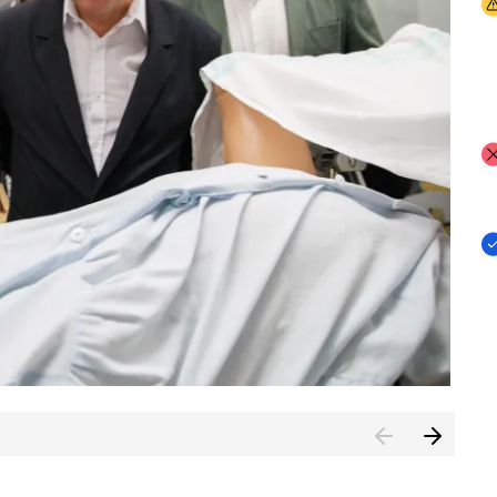
I
I
I
n de Cuenca (CESICU)