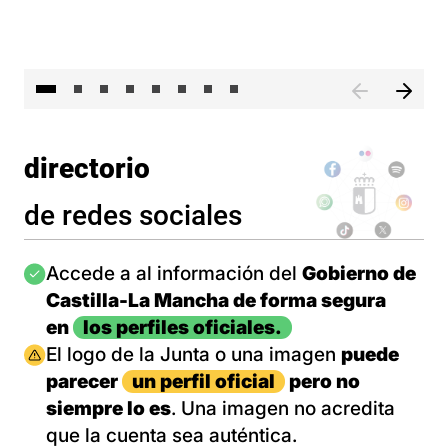
El 
directorio
de redes sociales
Imagen
Accede a al información del
Gobierno de
Castilla-La Mancha de forma segura
en
los perfiles oficiales.
Imagen
El logo de la Junta o una imagen
puede
parecer
un perfil oficial
pero no
siempre lo es
. Una imagen no acredita
que la cuenta sea auténtica.