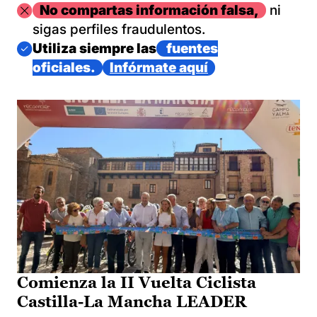
Imagen
No compartas información falsa,
ni
sigas perfiles fraudulentos.
Imagen
Utiliza siempre las
fuentes
oficiales.
Infórmate aquí
Comienza la II Vuelta Ciclista
Castilla-La Mancha LEADER