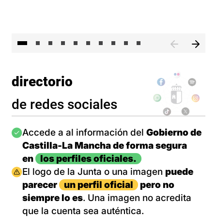
II 
directorio
de redes sociales
Imagen
Accede a al información del
Gobierno de
Castilla-La Mancha de forma segura
en
los perfiles oficiales.
Imagen
El logo de la Junta o una imagen
puede
parecer
un perfil oficial
pero no
siempre lo es
. Una imagen no acredita
que la cuenta sea auténtica.