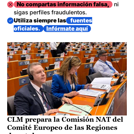
Imagen
No compartas información falsa,
ni
sigas perfiles fraudulentos.
Imagen
Utiliza siempre las
fuentes
oficiales.
Infórmate aquí
CLM prepara la Comisión NAT del
Comité Europeo de las Regiones