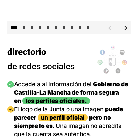
II 
directorio
de redes sociales
Imagen
Accede a al información del
Gobierno de
Castilla-La Mancha de forma segura
en
los perfiles oficiales.
Imagen
El logo de la Junta o una imagen
puede
parecer
un perfil oficial
pero no
siempre lo es
. Una imagen no acredita
que la cuenta sea auténtica.