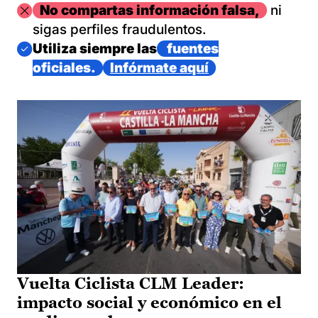
Imagen
No compartas información falsa,
ni
sigas perfiles fraudulentos.
Imagen
Utiliza siempre las
fuentes
oficiales.
Infórmate aquí
Vuelta Ciclista CLM Leader:
impacto social y económico en el