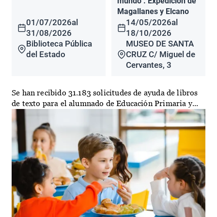
mundo". Expedición de
Magallanes y Elcano
01/07/2026
al
14/05/2026
al
31/08/2026
18/10/2026
Biblioteca Pública
MUSEO DE SANTA
del Estado
CRUZ C/ Miguel de
Cervantes, 3
Se han recibido 31.183 solicitudes de ayuda de libros
de texto para el alumnado de Educación Primaria y...