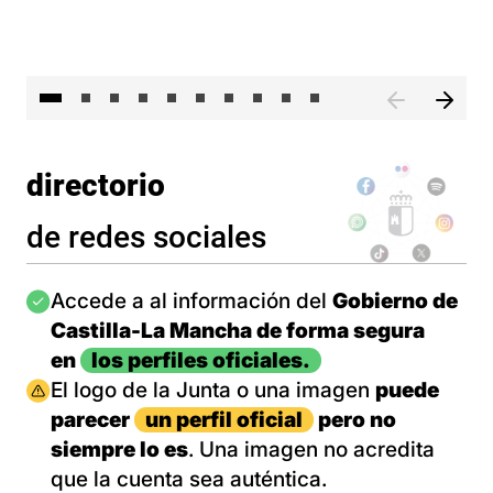
II 
directorio
de redes sociales
Imagen
Accede a al información del
Gobierno de
Castilla-La Mancha de forma segura
en
los perfiles oficiales.
Imagen
El logo de la Junta o una imagen
puede
parecer
un perfil oficial
pero no
siempre lo es
. Una imagen no acredita
que la cuenta sea auténtica.