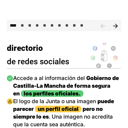
II 
directorio
de redes sociales
Imagen
Accede a al información del
Gobierno de
Castilla-La Mancha de forma segura
en
los perfiles oficiales.
Imagen
El logo de la Junta o una imagen
puede
parecer
un perfil oficial
pero no
siempre lo es
. Una imagen no acredita
que la cuenta sea auténtica.