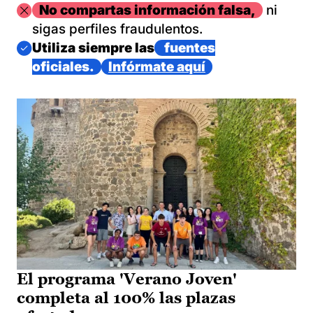
Imagen
No compartas información falsa,
ni
sigas perfiles fraudulentos.
Imagen
Utiliza siempre las
fuentes
oficiales.
Infórmate aquí
El programa 'Verano Joven'
completa al 100% las plazas