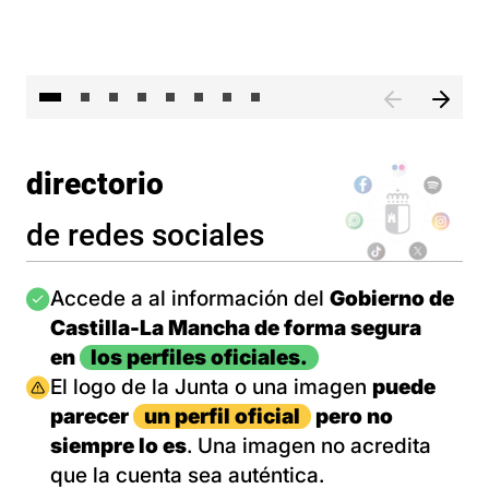
El 
directorio
de redes sociales
Imagen
Accede a al información del
Gobierno de
Castilla-La Mancha de forma segura
en
los perfiles oficiales.
Imagen
El logo de la Junta o una imagen
puede
parecer
un perfil oficial
pero no
siempre lo es
. Una imagen no acredita
que la cuenta sea auténtica.