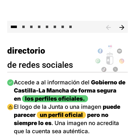
El 
directorio
de redes sociales
Imagen
Accede a al información del
Gobierno de
Castilla-La Mancha de forma segura
en
los perfiles oficiales.
Imagen
El logo de la Junta o una imagen
puede
parecer
un perfil oficial
pero no
siempre lo es
. Una imagen no acredita
que la cuenta sea auténtica.