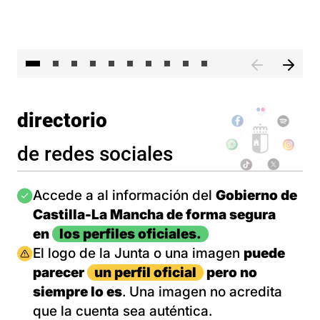
II 
directorio
de redes sociales
Imagen
Accede a al información del
Gobierno de
Castilla-La Mancha de forma segura
en
los perfiles oficiales.
Imagen
El logo de la Junta o una imagen
puede
parecer
un perfil oficial
pero no
siempre lo es
. Una imagen no acredita
que la cuenta sea auténtica.