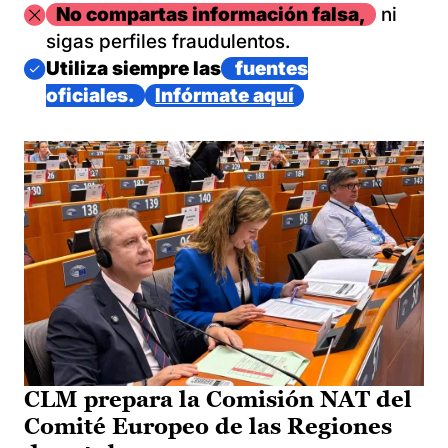
Imagen
No compartas información falsa,
ni
sigas perfiles fraudulentos.
Imagen
Utiliza siempre las
fuentes
oficiales.
Infórmate aquí
CLM prepara la Comisión NAT del
Comité Europeo de las Regiones