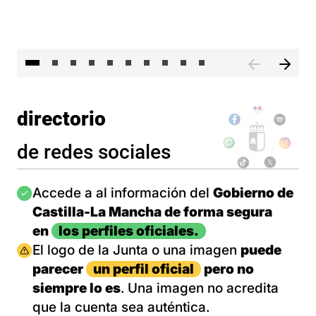
II 
directorio
de redes sociales
Imagen
Accede a al información del
Gobierno de
Castilla-La Mancha de forma segura
en
los perfiles oficiales.
Imagen
El logo de la Junta o una imagen
puede
parecer
un perfil oficial
pero no
siempre lo es
. Una imagen no acredita
que la cuenta sea auténtica.