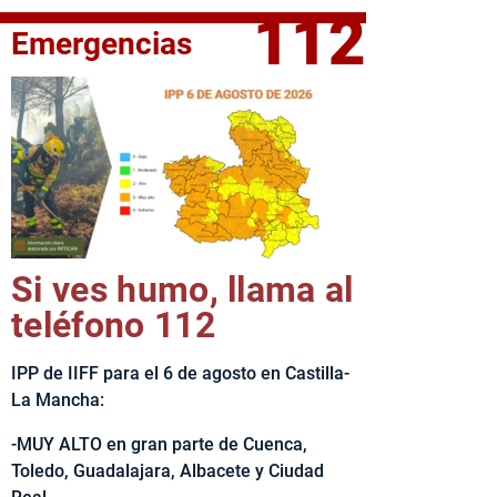
112
Emergencias
fe del Ejecutivo castellanomanchego, Emiliano García-Page, 
Si ves humo, llama al
teléfono 112
IPP de IIFF para el 6 de agosto en Castilla-
La Mancha:
-MUY ALTO en gran parte de Cuenca,
Toledo, Guadalajara, Albacete y Ciudad