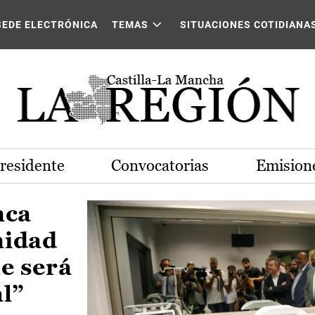
Castilla-La Mancha
SEDE ELECTRÓNICA
TEMAS
SITUACIONES COTIDIANA
Presidente
Convocatorias
Emisione
nca
nidad
e será
al”