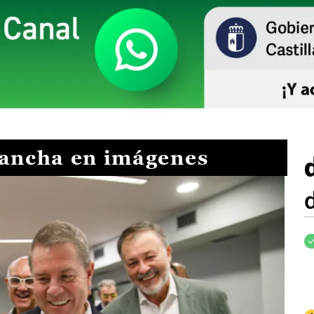
Mancha en imágenes
I