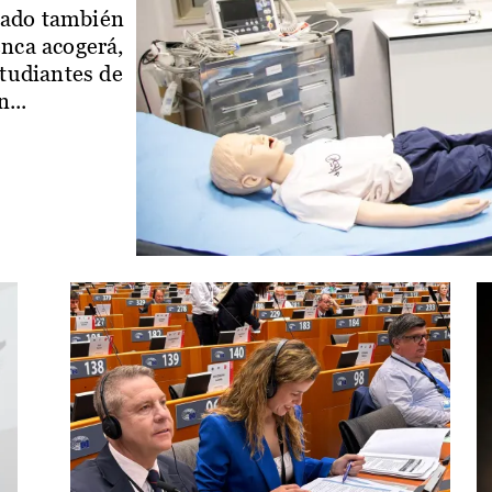
iado también
enca acogerá,
studiantes de
...