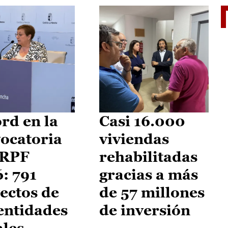
El je
rd en la
Casi 16.000
ocatoria
viviendas
IRPF
rehabilitadas
: 791
gracias a más
ectos de
de 57 millones
entidades
de inversión
ales