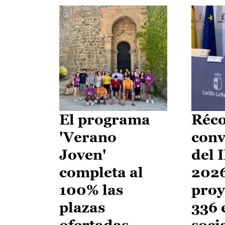
El programa
Réco
'Verano
conv
Joven'
del 
completa al
2026
100% las
proy
plazas
336 
ofertadas
soci