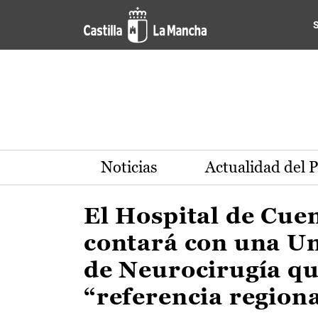
Actualidad de la región de 
Pasar al contenido principal
Noticias
Actualidad del 
El Hospital de Cue
contará con una U
de Neurocirugía qu
“referencia region