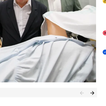
I
I
I
n de Cuenca (CESICU)