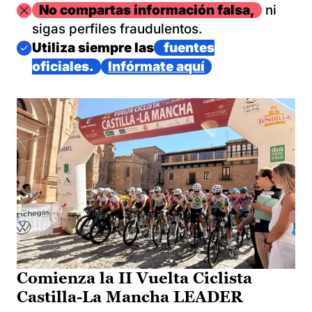
Imagen
No compartas información falsa,
ni
sigas perfiles fraudulentos.
Imagen
Utiliza siempre las
fuentes
oficiales.
Infórmate aquí
Comienza la II Vuelta Ciclista
Castilla-La Mancha LEADER