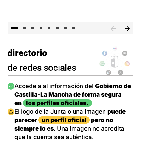
El 
directorio
de redes sociales
Imagen
Accede a al información del
Gobierno de
Castilla-La Mancha de forma segura
en
los perfiles oficiales.
Imagen
El logo de la Junta o una imagen
puede
parecer
un perfil oficial
pero no
siempre lo es
. Una imagen no acredita
que la cuenta sea auténtica.