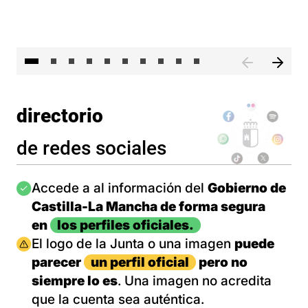
II 
directorio
de redes sociales
Imagen
Accede a al información del
Gobierno de
Castilla-La Mancha de forma segura
en
los perfiles oficiales.
Imagen
El logo de la Junta o una imagen
puede
parecer
un perfil oficial
pero no
siempre lo es
. Una imagen no acredita
que la cuenta sea auténtica.