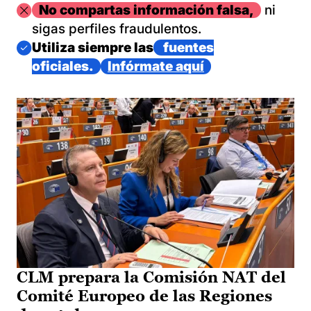
Imagen
No compartas información falsa,
ni
sigas perfiles fraudulentos.
Imagen
Utiliza siempre las
fuentes
oficiales.
Infórmate aquí
CLM prepara la Comisión NAT del
Comité Europeo de las Regiones