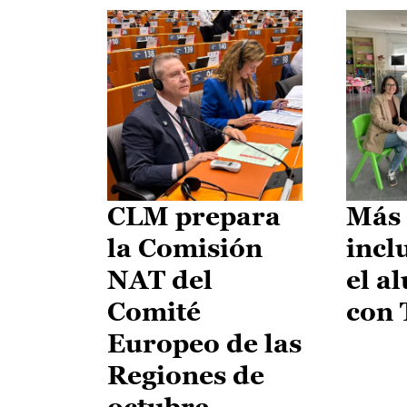
CLM prepara
Más 
la Comisión
incl
NAT del
el a
Comité
con
Europeo de las
Regiones de
octubre