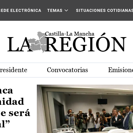
Castilla-La Mancha
SEDE ELECTRÓNICA
TEMAS
SITUACIONES COTIDIANA
Presidente
Convocatorias
Emisione
nca
nidad
e será
al”