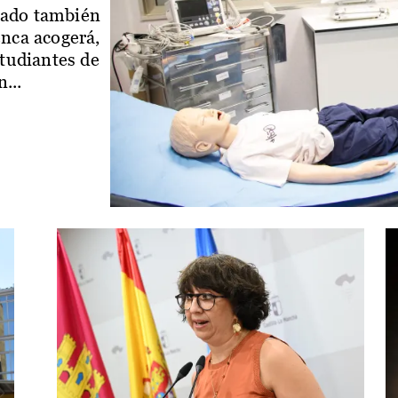
iado también
enca acogerá,
studiantes de
...