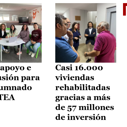
II Vu
apoyo e
Casi 16.000
usión para
viviendas
lumnado
rehabilitadas
 TEA
gracias a más
de 57 millones
de inversión