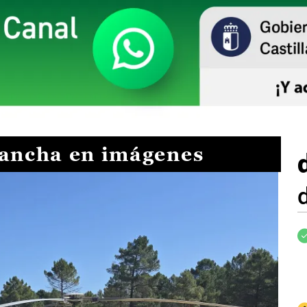
Mancha en imágenes
I