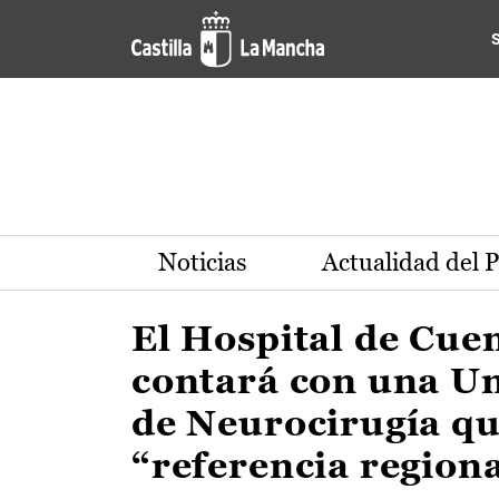
Actualidad de la región de 
Pasar al contenido principal
Noticias
Actualidad del 
El Hospital de Cue
contará con una U
de Neurocirugía qu
“referencia region