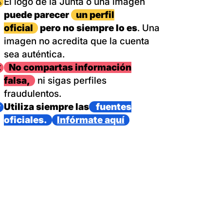
magen
El logo de la Junta o una imagen
puede parecer
un perfil
oficial
pero no siempre lo es
. Una
imagen no acredita que la cuenta
sea auténtica.
magen
No compartas información
falsa,
ni sigas perfiles
fraudulentos.
magen
Utiliza siempre las
fuentes
oficiales.
Infórmate aquí
as con un dispositivo internacional de bomberos forestales,