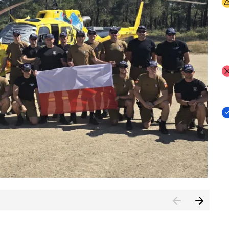
I
I
I
rcambiar por tercer año consecutivo formación y experienci