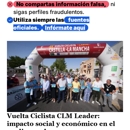
Imagen
No compartas información falsa,
ni
sigas perfiles fraudulentos.
Imagen
Utiliza siempre las
fuentes
oficiales.
Infórmate aquí
Vuelta Ciclista CLM Leader:
impacto social y económico en el