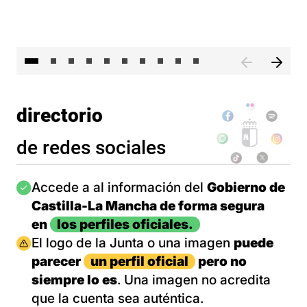
II 
directorio
de redes sociales
Imagen
Accede a al información del
Gobierno de
Castilla-La Mancha de forma segura
en
los perfiles oficiales.
Imagen
El logo de la Junta o una imagen
puede
parecer
un perfil oficial
pero no
siempre lo es
. Una imagen no acredita
que la cuenta sea auténtica.