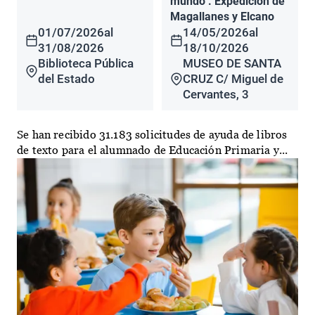
mundo". Expedición de
Magallanes y Elcano
01/07/2026
al
14/05/2026
al
31/08/2026
18/10/2026
Biblioteca Pública
MUSEO DE SANTA
del Estado
CRUZ C/ Miguel de
Cervantes, 3
Se han recibido 31.183 solicitudes de ayuda de libros
de texto para el alumnado de Educación Primaria y...