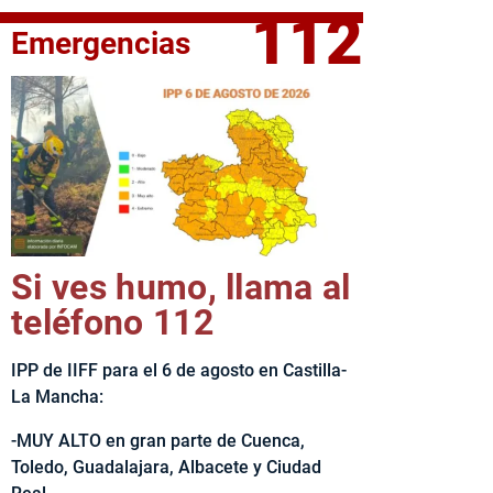
112
Emergencias
fe del Ejecutivo castellanomanchego, Emiliano García-Page, 
Si ves humo, llama al
teléfono 112
IPP de IIFF para el 6 de agosto en Castilla-
La Mancha:
-MUY ALTO en gran parte de Cuenca,
Toledo, Guadalajara, Albacete y Ciudad