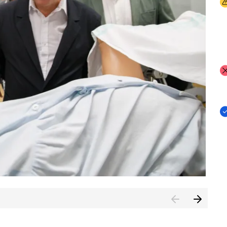
I
I
I
n de Cuenca (CESICU)