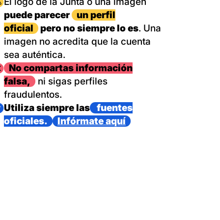
magen
El logo de la Junta o una imagen
puede parecer
un perfil
oficial
pero no siempre lo es
. Una
imagen no acredita que la cuenta
sea auténtica.
magen
No compartas información
falsa,
ni sigas perfiles
fraudulentos.
magen
Utiliza siempre las
fuentes
oficiales.
Infórmate aquí