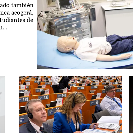
iado también
enca acogerá,
studiantes de
...