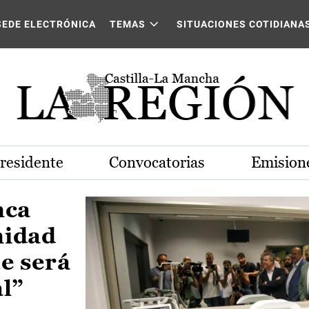
Castilla-La Mancha
SEDE ELECTRÓNICA
TEMAS
SITUACIONES COTIDIANA
Presidente
Convocatorias
Emisione
nca
nidad
e será
al”