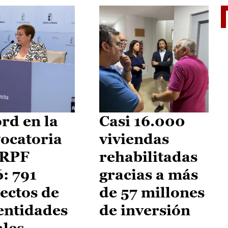
El je
rd en la
Casi 16.000
ocatoria
viviendas
IRPF
rehabilitadas
: 791
gracias a más
ectos de
de 57 millones
entidades
de inversión
ales