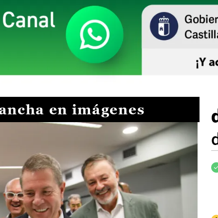
Mancha en imágenes
I