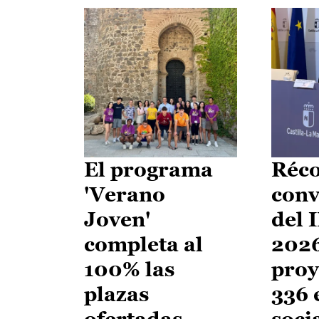
El programa
Réco
'Verano
conv
Joven'
del 
completa al
2026
100% las
proy
plazas
336 
ofertadas
soci