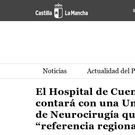
Actualidad de la región de 
Pasar al contenido principal
Noticias
Actualidad del 
El Hospital de Cue
contará con una U
de Neurocirugía qu
“referencia region