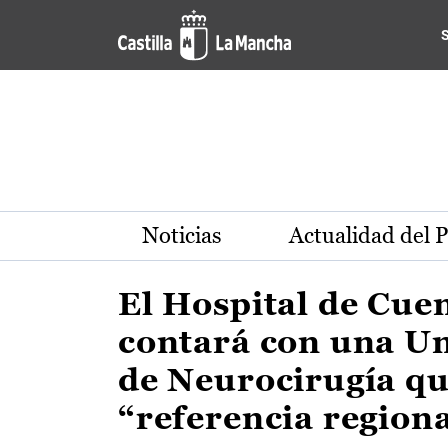
Actualidad de la región de 
Pasar al contenido principal
Noticias
Actualidad del 
El Hospital de Cue
contará con una U
de Neurocirugía qu
“referencia region