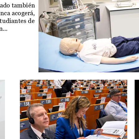
iado también
enca acogerá,
studiantes de
...