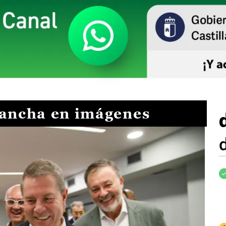
Mancha en imágenes
I