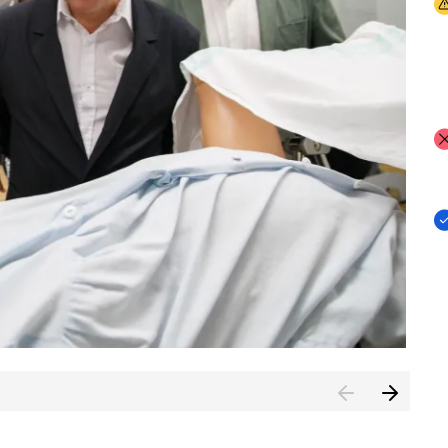
I
I
I
n de Cuenca (CESICU)