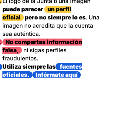
magen
El logo de la Junta o una imagen
puede parecer
un perfil
oficial
pero no siempre lo es
. Una
imagen no acredita que la cuenta
sea auténtica.
magen
No compartas información
falsa,
ni sigas perfiles
fraudulentos.
magen
Utiliza siempre las
fuentes
oficiales.
Infórmate aquí