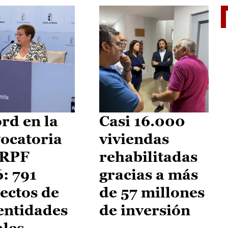
El je
rd en la
Casi 16.000
ocatoria
viviendas
IRPF
rehabilitadas
: 791
gracias a más
ectos de
de 57 millones
entidades
de inversión
ales