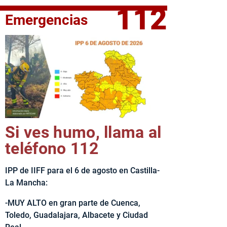
112
Emergencias
fe del Ejecutivo castellanomanchego, Emiliano García-Page, 
Si ves humo, llama al
teléfono 112
IPP de IIFF para el 6 de agosto en Castilla-
La Mancha:
-MUY ALTO en gran parte de Cuenca,
Toledo, Guadalajara, Albacete y Ciudad