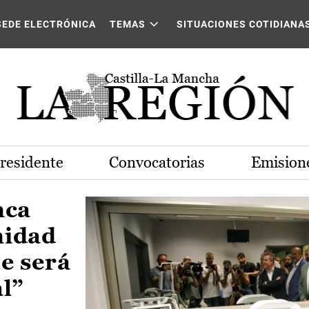
Castilla-La Mancha
SEDE ELECTRÓNICA
TEMAS
SITUACIONES COTIDIANA
Presidente
Convocatorias
Emisione
nca
nidad
e será
al”