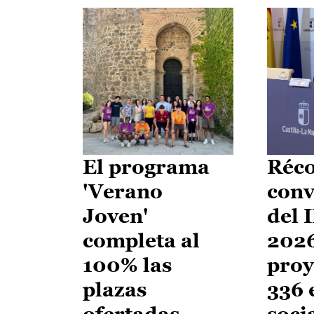
El programa
Réco
'Verano
conv
Joven'
del 
completa al
2026
100% las
proy
plazas
336 
ofertadas
soci