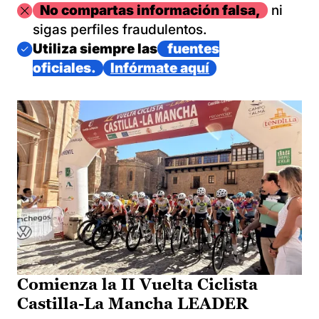
Imagen
No compartas información falsa,
ni
sigas perfiles fraudulentos.
Imagen
Utiliza siempre las
fuentes
oficiales.
Infórmate aquí
Comienza la II Vuelta Ciclista
Castilla-La Mancha LEADER