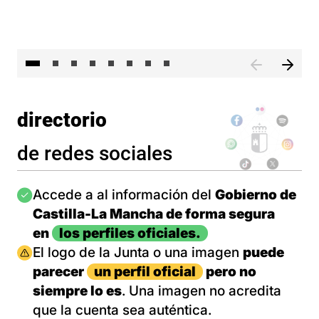
El 
directorio
de redes sociales
Imagen
Accede a al información del
Gobierno de
Castilla-La Mancha de forma segura
en
los perfiles oficiales.
Imagen
El logo de la Junta o una imagen
puede
parecer
un perfil oficial
pero no
siempre lo es
. Una imagen no acredita
que la cuenta sea auténtica.