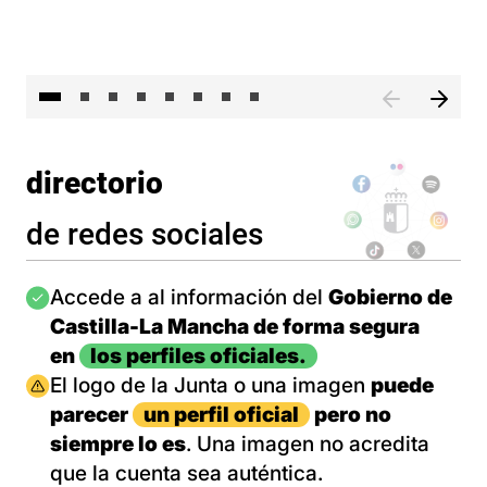
El 
directorio
de redes sociales
Imagen
Accede a al información del
Gobierno de
Castilla-La Mancha de forma segura
en
los perfiles oficiales.
Imagen
El logo de la Junta o una imagen
puede
parecer
un perfil oficial
pero no
siempre lo es
. Una imagen no acredita
que la cuenta sea auténtica.