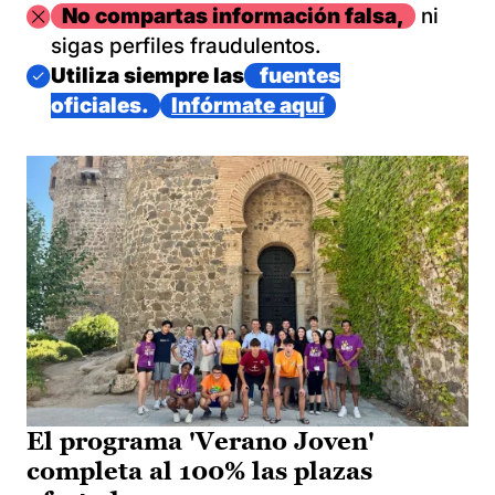
Imagen
No compartas información falsa,
ni
sigas perfiles fraudulentos.
Imagen
Utiliza siempre las
fuentes
oficiales.
Infórmate aquí
El programa 'Verano Joven'
completa al 100% las plazas