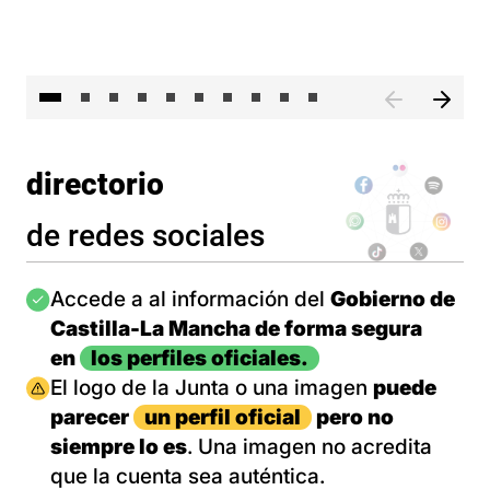
II 
directorio
de redes sociales
Imagen
Accede a al información del
Gobierno de
Castilla-La Mancha de forma segura
en
los perfiles oficiales.
Imagen
El logo de la Junta o una imagen
puede
parecer
un perfil oficial
pero no
siempre lo es
. Una imagen no acredita
que la cuenta sea auténtica.