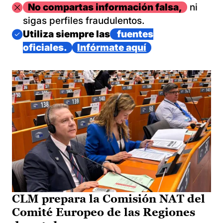
Imagen
No compartas información falsa,
ni
sigas perfiles fraudulentos.
Imagen
Utiliza siempre las
fuentes
oficiales.
Infórmate aquí
CLM prepara la Comisión NAT del
Comité Europeo de las Regiones