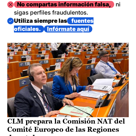
Imagen
No compartas información falsa,
ni
sigas perfiles fraudulentos.
Imagen
Utiliza siempre las
fuentes
oficiales.
Infórmate aquí
CLM prepara la Comisión NAT del
Comité Europeo de las Regiones