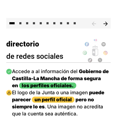
II 
directorio
de redes sociales
Imagen
Accede a al información del
Gobierno de
Castilla-La Mancha de forma segura
en
los perfiles oficiales.
Imagen
El logo de la Junta o una imagen
puede
parecer
un perfil oficial
pero no
siempre lo es
. Una imagen no acredita
que la cuenta sea auténtica.