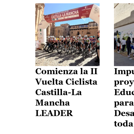
Comienza la II
Impu
Vuelta Ciclista
proy
Castilla-La
Edu
Mancha
para
LEADER
Desa
toda