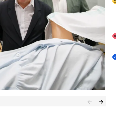
I
I
I
n de Cuenca (CESICU)