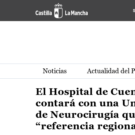
Actualidad de la región de 
Pasar al contenido principal
Noticias
Actualidad del 
El Hospital de Cue
contará con una U
de Neurocirugía qu
“referencia region