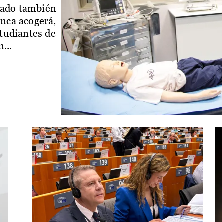
iado también
enca acogerá,
studiantes de
...