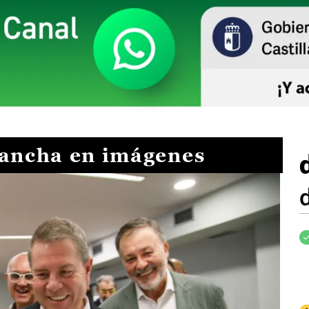
Mancha en imágenes
I