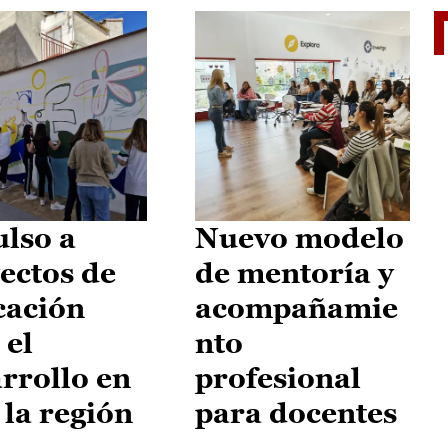
El je
lso a
Nuevo modelo
ectos de
de mentoría y
cación
acompañamie
 el
nto
rrollo en
profesional
 la región
para docentes