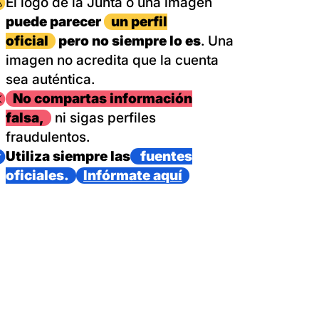
magen
El logo de la Junta o una imagen
puede parecer
un perfil
oficial
pero no siempre lo es
. Una
imagen no acredita que la cuenta
sea auténtica.
magen
No compartas información
falsa,
ni sigas perfiles
fraudulentos.
magen
Utiliza siempre las
fuentes
oficiales.
Infórmate aquí