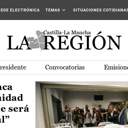
Castilla-La Mancha
SEDE ELECTRÓNICA
TEMAS
SITUACIONES COTIDIANA
Presidente
Convocatorias
Emisione
nca
nidad
e será
al”