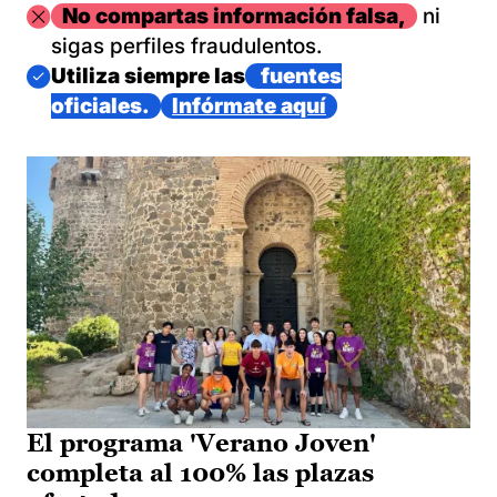
Imagen
No compartas información falsa,
ni
sigas perfiles fraudulentos.
Imagen
Utiliza siempre las
fuentes
oficiales.
Infórmate aquí
El programa 'Verano Joven'
completa al 100% las plazas