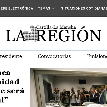
Castilla-La Mancha
SEDE ELECTRÓNICA
TEMAS
SITUACIONES COTIDIANA
Presidente
Convocatorias
Emisione
nca
nidad
e será
al”