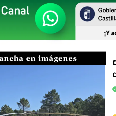
Mancha en imágenes
I