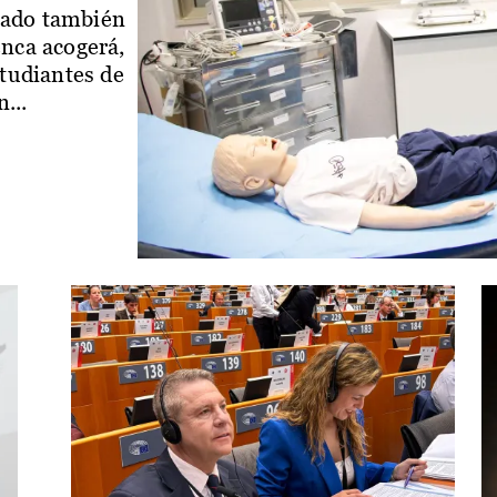
iado también
enca acogerá,
studiantes de
...