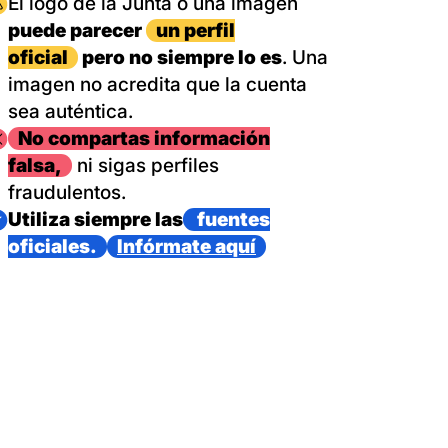
magen
El logo de la Junta o una imagen
puede parecer
un perfil
oficial
pero no siempre lo es
. Una
imagen no acredita que la cuenta
sea auténtica.
magen
No compartas información
falsa,
ni sigas perfiles
fraudulentos.
magen
Utiliza siempre las
fuentes
oficiales.
Infórmate aquí
as con un dispositivo internacional de bomberos forestales,