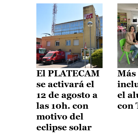
El PLATECAM
Más 
se activará el
incl
12 de agosto a
el a
las 10h. con
con
motivo del
eclipse solar