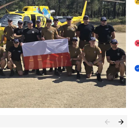
I
I
I
rcambiar por tercer año consecutivo formación y experienci