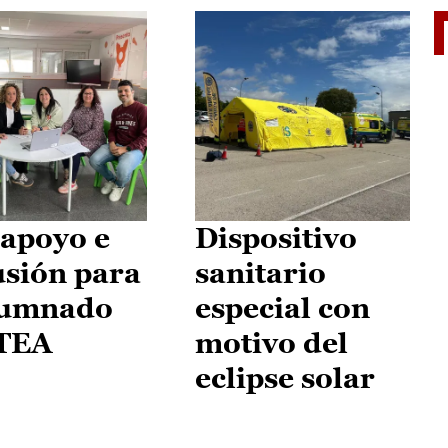
II Vu
apoyo e
Dispositivo
usión para
sanitario
lumnado
especial con
 TEA
motivo del
eclipse solar