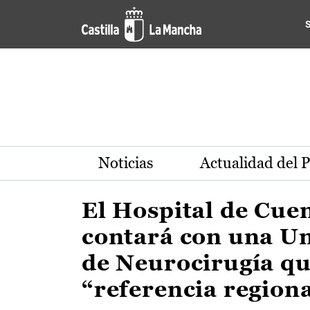
Actualidad de la región de 
Pasar al contenido principal
Noticias
Actualidad del 
El Hospital de Cue
contará con una U
de Neurocirugía qu
“referencia region