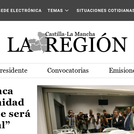
Castilla-La Mancha
SEDE ELECTRÓNICA
TEMAS
SITUACIONES COTIDIANA
Presidente
Convocatorias
Emisione
nca
nidad
e será
al”