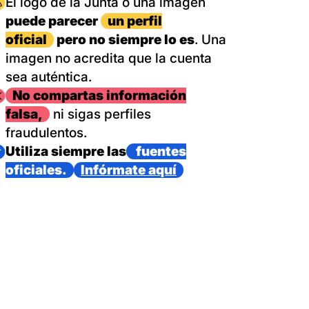
magen
El logo de la Junta o una imagen
puede parecer
un perfil
oficial
pero no siempre lo es
. Una
imagen no acredita que la cuenta
sea auténtica.
magen
No compartas información
falsa,
ni sigas perfiles
fraudulentos.
magen
Utiliza siempre las
fuentes
oficiales.
Infórmate aquí