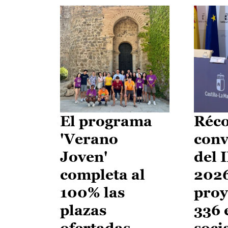
El programa
Réco
'Verano
conv
Joven'
del 
completa al
2026
100% las
proy
plazas
336 
ofertadas
soci