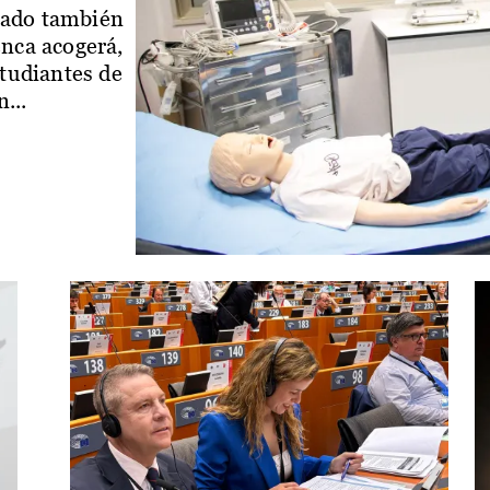
iado también
enca acogerá,
studiantes de
...