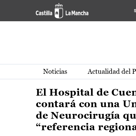
Actualidad de la región de 
Pasar al contenido principal
Noticias
Actualidad del 
El Hospital de Cue
contará con una U
de Neurocirugía qu
“referencia region