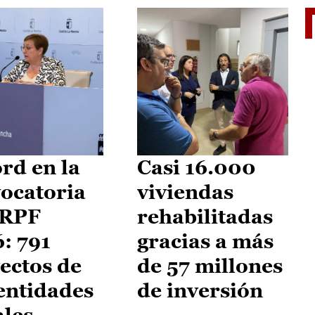
El je
rd en la
Casi 16.000
ocatoria
viviendas
IRPF
rehabilitadas
: 791
gracias a más
ectos de
de 57 millones
entidades
de inversión
ales