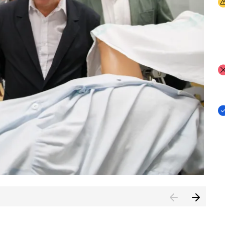
I
I
I
n de Cuenca (CESICU)