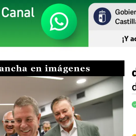
Mancha en imágenes
I