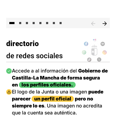
El 
directorio
de redes sociales
Imagen
Accede a al información del
Gobierno de
Castilla-La Mancha de forma segura
en
los perfiles oficiales.
Imagen
El logo de la Junta o una imagen
puede
parecer
un perfil oficial
pero no
siempre lo es
. Una imagen no acredita
que la cuenta sea auténtica.