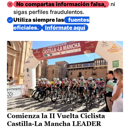
Imagen
No compartas información falsa,
ni
sigas perfiles fraudulentos.
Imagen
Utiliza siempre las
fuentes
oficiales.
Infórmate aquí
Comienza la II Vuelta Ciclista
Castilla-La Mancha LEADER