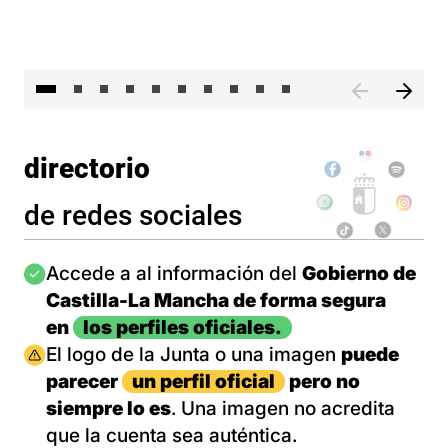
II 
directorio
de redes sociales
Imagen
Accede a al información del
Gobierno de
Castilla-La Mancha de forma segura
en
los perfiles oficiales.
Imagen
El logo de la Junta o una imagen
puede
parecer
un perfil oficial
pero no
siempre lo es
. Una imagen no acredita
que la cuenta sea auténtica.