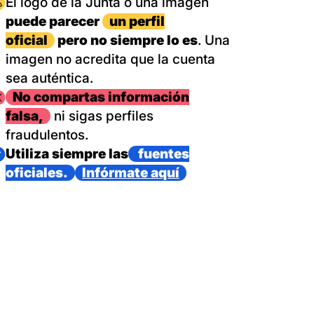
magen
El logo de la Junta o una imagen
puede parecer
un perfil
oficial
pero no siempre lo es
. Una
imagen no acredita que la cuenta
sea auténtica.
magen
No compartas información
falsa,
ni sigas perfiles
fraudulentos.
magen
Utiliza siempre las
fuentes
oficiales.
Infórmate aquí