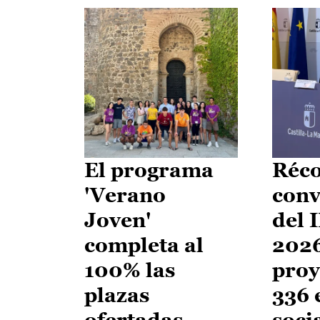
El programa
Réco
'Verano
conv
Joven'
del 
completa al
2026
100% las
proy
plazas
336 
ofertadas
soci