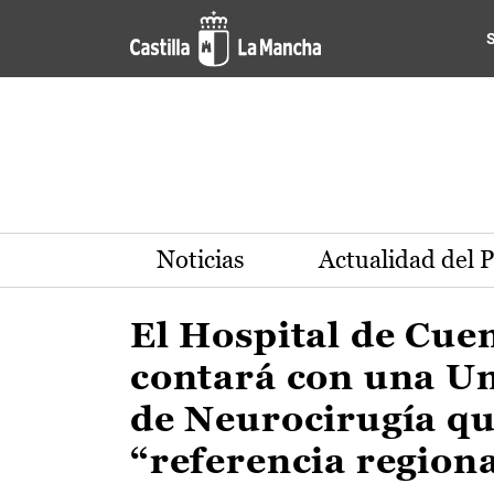
Actualidad de la región de 
Pasar al contenido principal
Noticias
Actualidad del 
El Hospital de Cue
contará con una U
de Neurocirugía qu
“referencia region