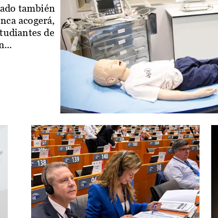
iado también
enca acogerá,
studiantes de
...