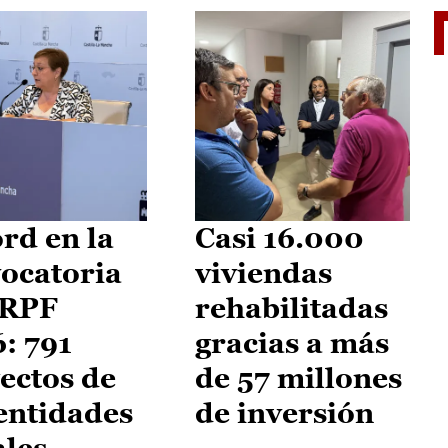
El je
rd en la
Casi 16.000
ocatoria
viviendas
IRPF
rehabilitadas
: 791
gracias a más
ectos de
de 57 millones
entidades
de inversión
ales