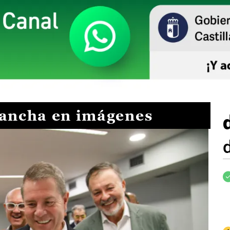
Mancha en imágenes
I