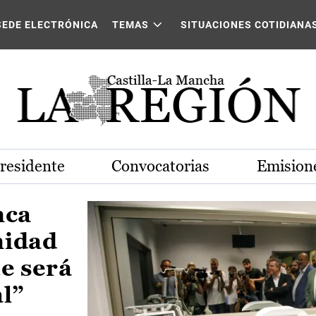
Castilla-La Mancha
SEDE ELECTRÓNICA
TEMAS
SITUACIONES COTIDIANA
Presidente
Convocatorias
Emisione
nca
nidad
e será
al”