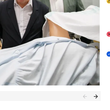
I
I
I
n de Cuenca (CESICU)