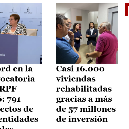
El je
rd en la
Casi 16.000
ocatoria
viviendas
IRPF
rehabilitadas
: 791
gracias a más
ectos de
de 57 millones
entidades
de inversión
ales