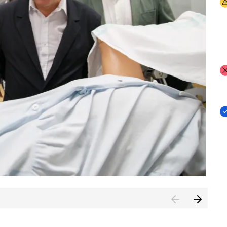
I
I
I
n de Cuenca (CESICU)