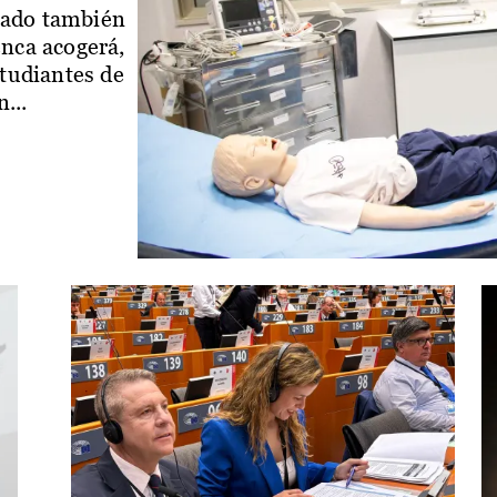
iado también
enca acogerá,
studiantes de
...