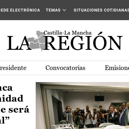
Castilla-La Mancha
SEDE ELECTRÓNICA
TEMAS
SITUACIONES COTIDIANA
Presidente
Convocatorias
Emisione
nca
nidad
e será
al”