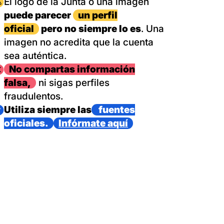
magen
El logo de la Junta o una imagen
puede parecer
un perfil
oficial
pero no siempre lo es
. Una
imagen no acredita que la cuenta
sea auténtica.
magen
No compartas información
falsa,
ni sigas perfiles
fraudulentos.
magen
Utiliza siempre las
fuentes
oficiales.
Infórmate aquí