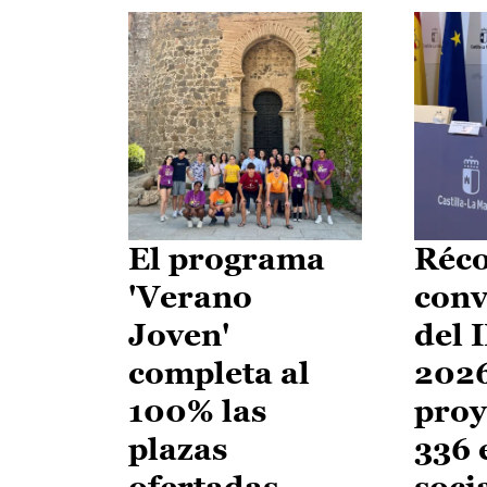
El programa
Réco
'Verano
conv
Joven'
del 
completa al
2026
100% las
proy
plazas
336 
ofertadas
soci