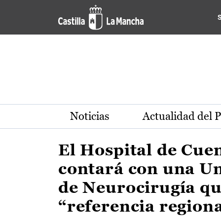
Actualidad de la región de 
Pasar al contenido principal
Noticias
Actualidad del 
El Hospital de Cue
contará con una U
de Neurocirugía qu
“referencia region