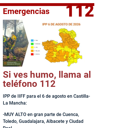
112
Emergencias
fe del Ejecutivo castellanomanchego, Emiliano García-Page, 
Si ves humo, llama al
teléfono 112
IPP de IIFF para el 6 de agosto en Castilla-
La Mancha:
-MUY ALTO en gran parte de Cuenca,
Toledo, Guadalajara, Albacete y Ciudad