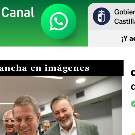
Mancha en imágenes
I