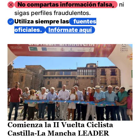
Imagen
No compartas información falsa,
ni
sigas perfiles fraudulentos.
Imagen
Utiliza siempre las
fuentes
oficiales.
Infórmate aquí
Comienza la II Vuelta Ciclista
Castilla-La Mancha LEADER