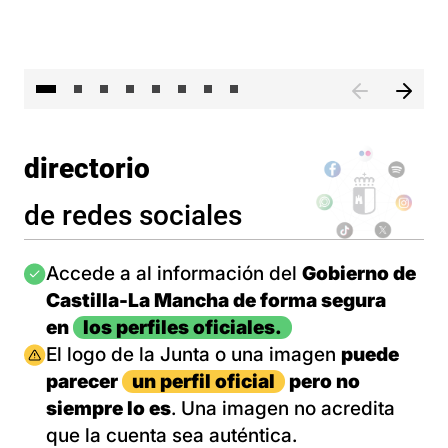
El 
directorio
de redes sociales
Imagen
Accede a al información del
Gobierno de
Castilla-La Mancha de forma segura
en
los perfiles oficiales.
Imagen
El logo de la Junta o una imagen
puede
parecer
un perfil oficial
pero no
siempre lo es
. Una imagen no acredita
que la cuenta sea auténtica.