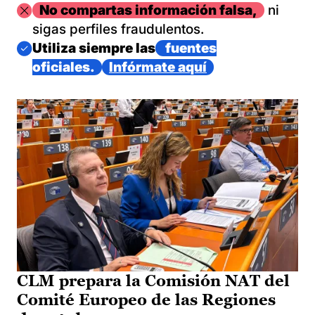
Imagen
No compartas información falsa,
ni
sigas perfiles fraudulentos.
Imagen
Utiliza siempre las
fuentes
oficiales.
Infórmate aquí
CLM prepara la Comisión NAT del
Comité Europeo de las Regiones