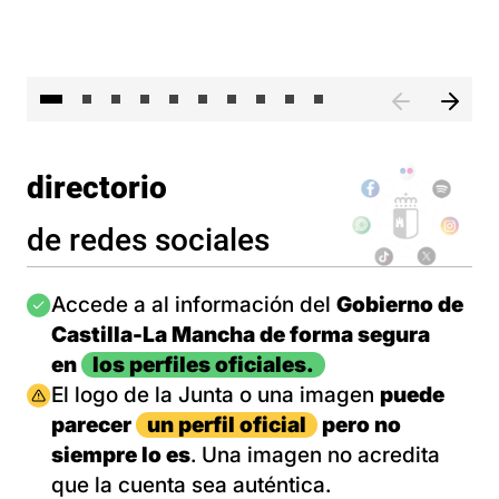
II 
directorio
de redes sociales
Imagen
Accede a al información del
Gobierno de
Castilla-La Mancha de forma segura
en
los perfiles oficiales.
Imagen
El logo de la Junta o una imagen
puede
parecer
un perfil oficial
pero no
siempre lo es
. Una imagen no acredita
que la cuenta sea auténtica.