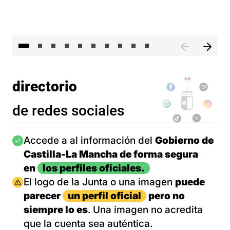
II 
directorio
de redes sociales
Imagen
Accede a al información del
Gobierno de
Castilla-La Mancha de forma segura
en
los perfiles oficiales.
Imagen
El logo de la Junta o una imagen
puede
parecer
un perfil oficial
pero no
siempre lo es
. Una imagen no acredita
que la cuenta sea auténtica.