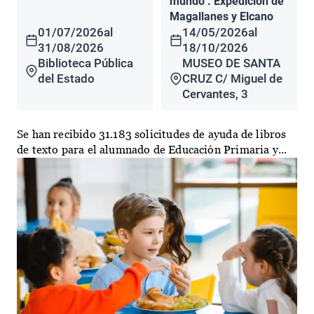
mundo". Expedición de
Magallanes y Elcano
01/07/2026
al
14/05/2026
al
31/08/2026
18/10/2026
Biblioteca Pública
MUSEO DE SANTA
del Estado
CRUZ C/ Miguel de
Cervantes, 3
Se han recibido 31.183 solicitudes de ayuda de libros
de texto para el alumnado de Educación Primaria y...