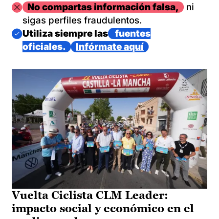
Imagen
No compartas información falsa,
ni
sigas perfiles fraudulentos.
Imagen
Utiliza siempre las
fuentes
oficiales.
Infórmate aquí
Vuelta Ciclista CLM Leader:
impacto social y económico en el