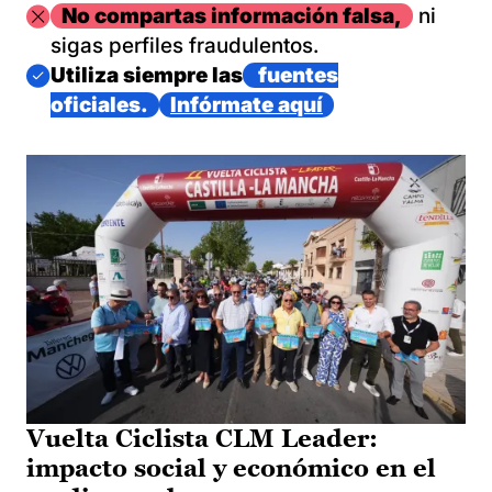
Imagen
No compartas información falsa,
ni
sigas perfiles fraudulentos.
Imagen
Utiliza siempre las
fuentes
oficiales.
Infórmate aquí
Vuelta Ciclista CLM Leader:
impacto social y económico en el