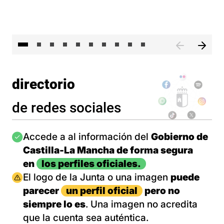
II 
directorio
de redes sociales
Imagen
Accede a al información del
Gobierno de
Castilla-La Mancha de forma segura
en
los perfiles oficiales.
Imagen
El logo de la Junta o una imagen
puede
parecer
un perfil oficial
pero no
siempre lo es
. Una imagen no acredita
que la cuenta sea auténtica.