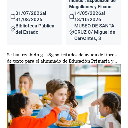
mundo". Expedición de
Magallanes y Elcano
01/07/2026
al
14/05/2026
al
31/08/2026
18/10/2026
Biblioteca Pública
MUSEO DE SANTA
del Estado
CRUZ C/ Miguel de
Cervantes, 3
Se han recibido 31.183 solicitudes de ayuda de libros
de texto para el alumnado de Educación Primaria y...