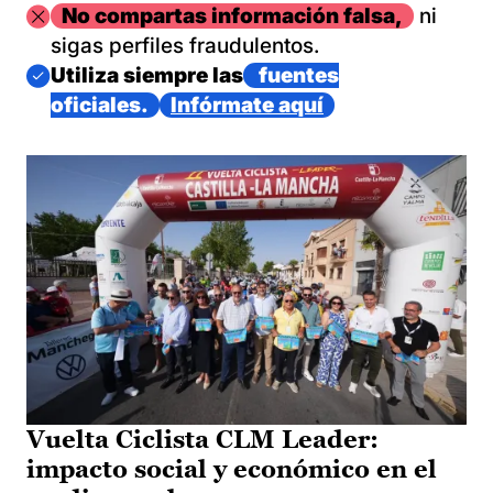
Imagen
No compartas información falsa,
ni
sigas perfiles fraudulentos.
Imagen
Utiliza siempre las
fuentes
oficiales.
Infórmate aquí
Vuelta Ciclista CLM Leader:
impacto social y económico en el