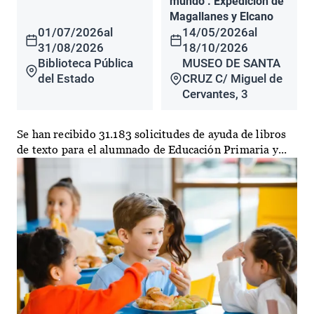
mundo". Expedición de
Magallanes y Elcano
01/07/2026
al
14/05/2026
al
31/08/2026
18/10/2026
Biblioteca Pública
MUSEO DE SANTA
del Estado
CRUZ C/ Miguel de
Cervantes, 3
Se han recibido 31.183 solicitudes de ayuda de libros
de texto para el alumnado de Educación Primaria y...