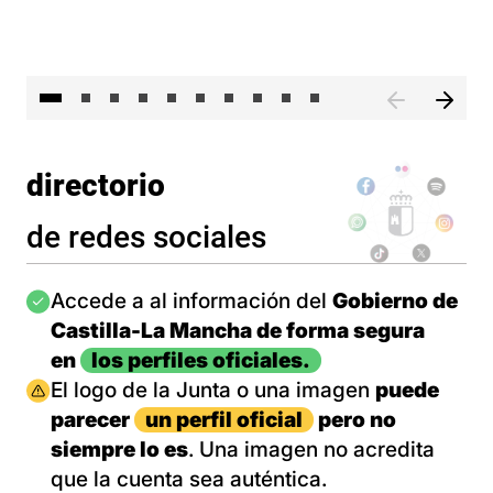
II 
directorio
de redes sociales
Imagen
Accede a al información del
Gobierno de
Castilla-La Mancha de forma segura
en
los perfiles oficiales.
Imagen
El logo de la Junta o una imagen
puede
parecer
un perfil oficial
pero no
siempre lo es
. Una imagen no acredita
que la cuenta sea auténtica.