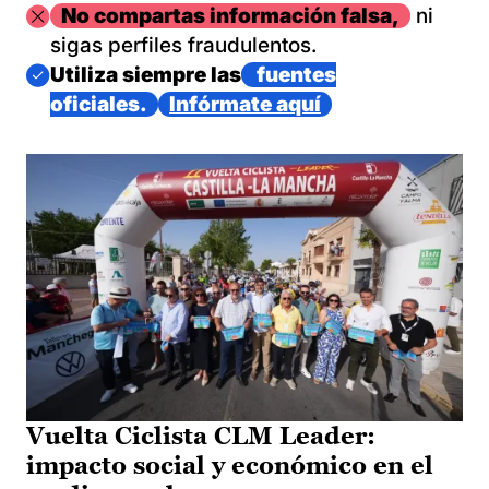
Imagen
No compartas información falsa,
ni
sigas perfiles fraudulentos.
Imagen
Utiliza siempre las
fuentes
oficiales.
Infórmate aquí
Vuelta Ciclista CLM Leader:
impacto social y económico en el