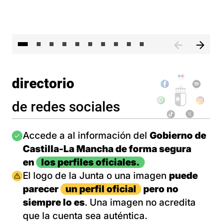
II 
directorio
de redes sociales
Imagen
Accede a al información del
Gobierno de
Castilla-La Mancha de forma segura
en
los perfiles oficiales.
Imagen
El logo de la Junta o una imagen
puede
parecer
un perfil oficial
pero no
siempre lo es
. Una imagen no acredita
que la cuenta sea auténtica.