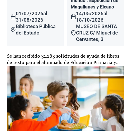
mundo". Expedición de
Magallanes y Elcano
01/07/2026
al
14/05/2026
al
31/08/2026
18/10/2026
Biblioteca Pública
MUSEO DE SANTA
del Estado
CRUZ C/ Miguel de
Cervantes, 3
Se han recibido 31.183 solicitudes de ayuda de libros
de texto para el alumnado de Educación Primaria y...