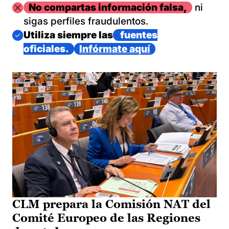
Imagen
No compartas información falsa,
ni
sigas perfiles fraudulentos.
Imagen
Utiliza siempre las
fuentes
oficiales.
Infórmate aquí
CLM prepara la Comisión NAT del
Comité Europeo de las Regiones