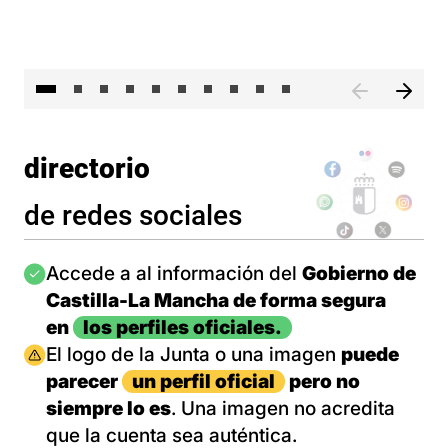
II 
directorio
de redes sociales
Imagen
Accede a al información del
Gobierno de
Castilla-La Mancha de forma segura
en
los perfiles oficiales.
Imagen
El logo de la Junta o una imagen
puede
parecer
un perfil oficial
pero no
siempre lo es
. Una imagen no acredita
que la cuenta sea auténtica.