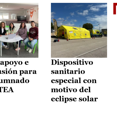
II Vu
apoyo e
Dispositivo
usión para
sanitario
lumnado
especial con
 TEA
motivo del
eclipse solar