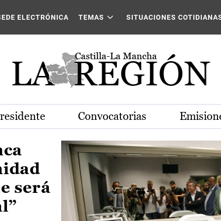
Castilla-La Mancha
SEDE ELECTRÓNICA
TEMAS
SITUACIONES COTIDIANA
Presidente
Convocatorias
Emisione
nca
nidad
e será
al”