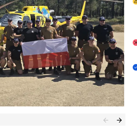
I
I
I
rcambiar por tercer año consecutivo formación y experienci