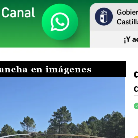
Mancha en imágenes
I