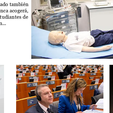
iado también
enca acogerá,
studiantes de
...