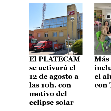
El PLATECAM
Más 
se activará el
incl
12 de agosto a
el a
las 10h. con
con
motivo del
eclipse solar