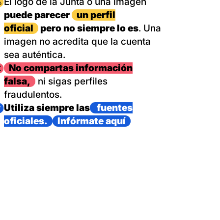
magen
El logo de la Junta o una imagen
puede parecer
un perfil
oficial
pero no siempre lo es
. Una
imagen no acredita que la cuenta
sea auténtica.
magen
No compartas información
falsa,
ni sigas perfiles
fraudulentos.
magen
Utiliza siempre las
fuentes
oficiales.
Infórmate aquí
as con un dispositivo internacional de bomberos forestales,