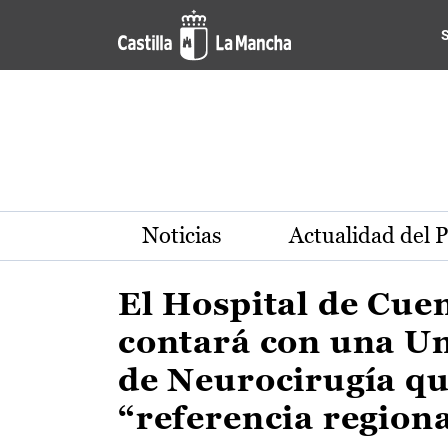
Actualidad de la región de 
Pasar al contenido principal
Noticias
Actualidad del 
El Hospital de Cue
contará con una U
de Neurocirugía qu
“referencia region