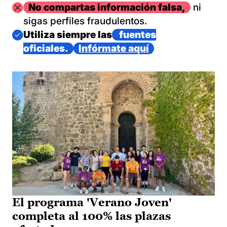
Imagen
No compartas información falsa,
ni
sigas perfiles fraudulentos.
Imagen
Utiliza siempre las
fuentes
oficiales.
Infórmate aquí
El programa 'Verano Joven'
completa al 100% las plazas