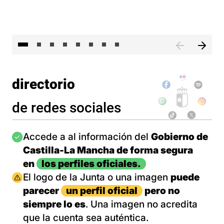
El 
directorio
de redes sociales
Imagen
Accede a al información del
Gobierno de
Castilla-La Mancha de forma segura
en
los perfiles oficiales.
Imagen
El logo de la Junta o una imagen
puede
parecer
un perfil oficial
pero no
siempre lo es
. Una imagen no acredita
que la cuenta sea auténtica.