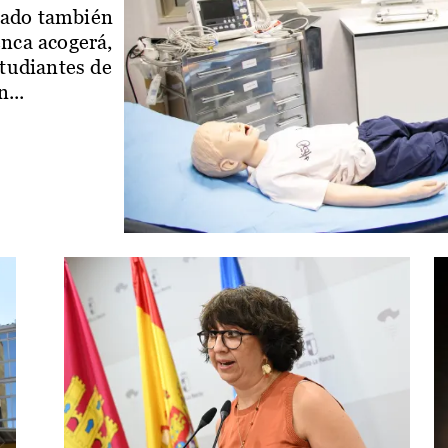
iado también
enca acogerá,
studiantes de
...