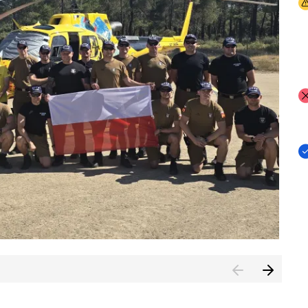
I
I
I
rcambiar por tercer año consecutivo formación y experienci