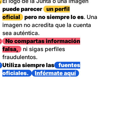
magen
El logo de la Junta o una imagen
puede parecer
un perfil
oficial
pero no siempre lo es
. Una
imagen no acredita que la cuenta
sea auténtica.
magen
No compartas información
falsa,
ni sigas perfiles
fraudulentos.
magen
Utiliza siempre las
fuentes
oficiales.
Infórmate aquí
as con un dispositivo internacional de bomberos forestales,