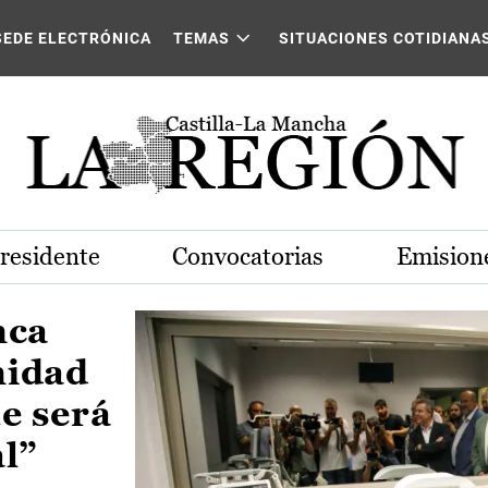
Castilla-La Mancha
SEDE ELECTRÓNICA
TEMAS
SITUACIONES COTIDIANA
Presidente
Convocatorias
Emisione
nca
nidad
e será
al”