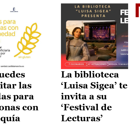
II Vu
uedes
La biblioteca
itar las
‘Luisa Sigea’ te
as para
invita a su
onas con
‘Festival de
aquía
Lecturas’