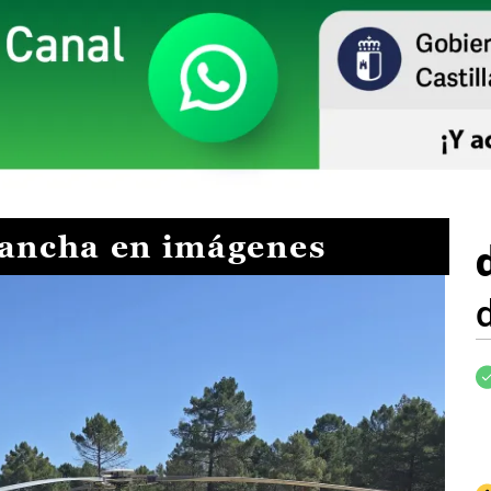
Mancha en imágenes
I