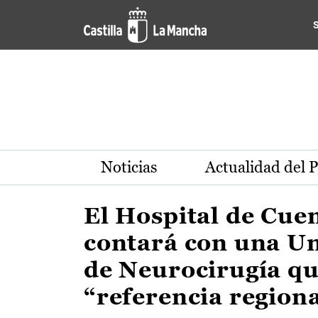
Actualidad de la región de 
Pasar al contenido principal
Noticias
Actualidad del 
El Hospital de Cue
contará con una U
de Neurocirugía qu
“referencia region