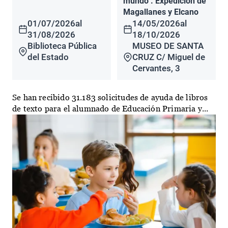
mundo". Expedición de
Magallanes y Elcano
01/07/2026
al
14/05/2026
al
31/08/2026
18/10/2026
Biblioteca Pública
MUSEO DE SANTA
del Estado
CRUZ C/ Miguel de
Cervantes, 3
Se han recibido 31.183 solicitudes de ayuda de libros
de texto para el alumnado de Educación Primaria y...