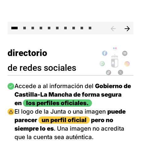
II 
directorio
de redes sociales
Imagen
Accede a al información del
Gobierno de
Castilla-La Mancha de forma segura
en
los perfiles oficiales.
Imagen
El logo de la Junta o una imagen
puede
parecer
un perfil oficial
pero no
siempre lo es
. Una imagen no acredita
que la cuenta sea auténtica.