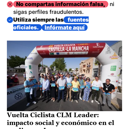
Imagen
No compartas información falsa,
ni
sigas perfiles fraudulentos.
Imagen
Utiliza siempre las
fuentes
oficiales.
Infórmate aquí
Vuelta Ciclista CLM Leader:
impacto social y económico en el