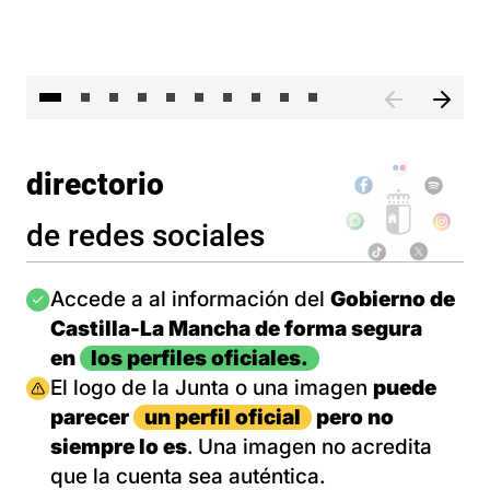
II 
directorio
de redes sociales
Imagen
Accede a al información del
Gobierno de
Castilla-La Mancha de forma segura
en
los perfiles oficiales.
Imagen
El logo de la Junta o una imagen
puede
parecer
un perfil oficial
pero no
siempre lo es
. Una imagen no acredita
que la cuenta sea auténtica.