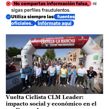
Imagen
No compartas información falsa,
ni
sigas perfiles fraudulentos.
Imagen
Utiliza siempre las
fuentes
oficiales.
Infórmate aquí
Vuelta Ciclista CLM Leader:
impacto social y económico en el