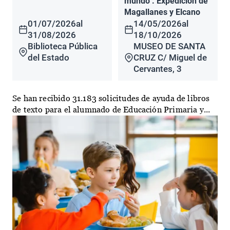
mundo". Expedición de
Magallanes y Elcano
01/07/2026
al
14/05/2026
al
31/08/2026
18/10/2026
Biblioteca Pública
MUSEO DE SANTA
del Estado
CRUZ C/ Miguel de
Cervantes, 3
Se han recibido 31.183 solicitudes de ayuda de libros
de texto para el alumnado de Educación Primaria y...