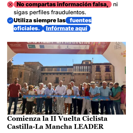
Imagen
No compartas información falsa,
ni
sigas perfiles fraudulentos.
Imagen
Utiliza siempre las
fuentes
oficiales.
Infórmate aquí
Comienza la II Vuelta Ciclista
Castilla-La Mancha LEADER