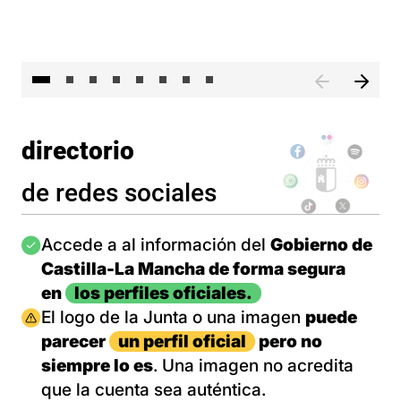
El 
directorio
de redes sociales
Imagen
Accede a al información del
Gobierno de
Castilla-La Mancha de forma segura
en
los perfiles oficiales.
Imagen
El logo de la Junta o una imagen
puede
parecer
un perfil oficial
pero no
siempre lo es
. Una imagen no acredita
que la cuenta sea auténtica.