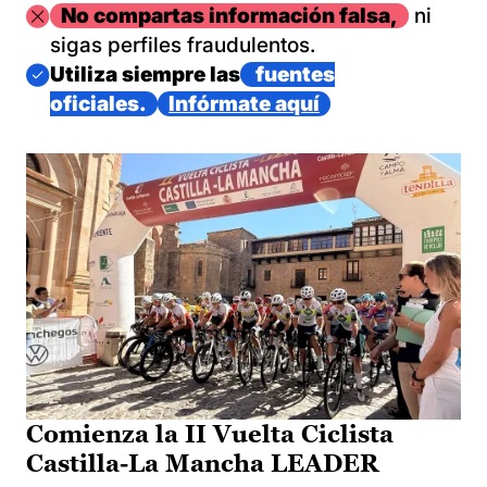
Imagen
No compartas información falsa,
ni
sigas perfiles fraudulentos.
Imagen
Utiliza siempre las
fuentes
oficiales.
Infórmate aquí
Comienza la II Vuelta Ciclista
Castilla-La Mancha LEADER