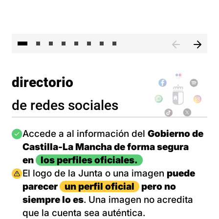
El 
directorio
de redes sociales
Imagen
Accede a al información del
Gobierno de
Castilla-La Mancha de forma segura
en
los perfiles oficiales.
Imagen
El logo de la Junta o una imagen
puede
parecer
un perfil oficial
pero no
siempre lo es
. Una imagen no acredita
que la cuenta sea auténtica.