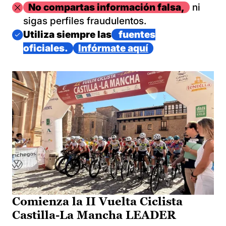
Imagen
No compartas información falsa,
ni
sigas perfiles fraudulentos.
Imagen
Utiliza siempre las
fuentes
oficiales.
Infórmate aquí
Comienza la II Vuelta Ciclista
Castilla-La Mancha LEADER