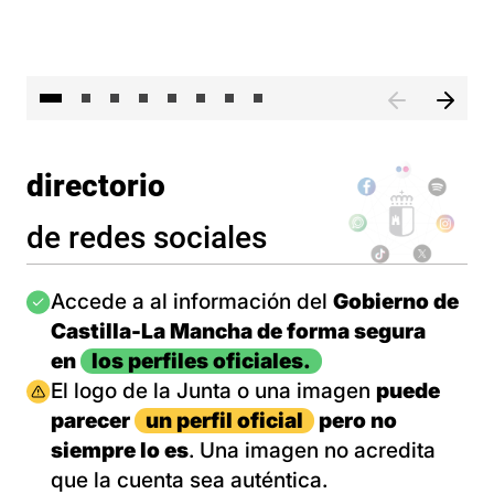
El 
directorio
de redes sociales
Imagen
Accede a al información del
Gobierno de
Castilla-La Mancha de forma segura
en
los perfiles oficiales.
Imagen
El logo de la Junta o una imagen
puede
parecer
un perfil oficial
pero no
siempre lo es
. Una imagen no acredita
que la cuenta sea auténtica.