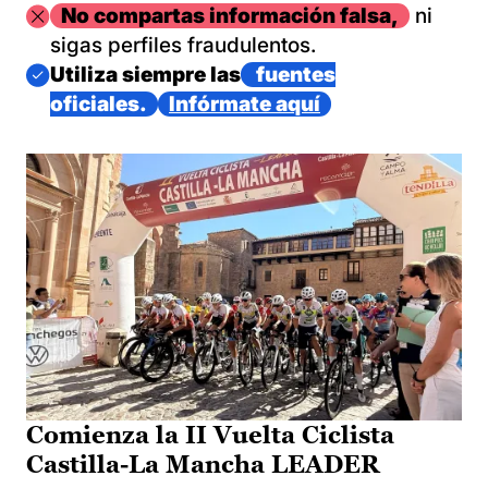
Imagen
No compartas información falsa,
ni
sigas perfiles fraudulentos.
Imagen
Utiliza siempre las
fuentes
oficiales.
Infórmate aquí
Comienza la II Vuelta Ciclista
Castilla-La Mancha LEADER