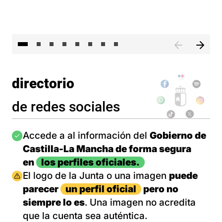
El 
directorio
de redes sociales
Imagen
Accede a al información del
Gobierno de
Castilla-La Mancha de forma segura
en
los perfiles oficiales.
Imagen
El logo de la Junta o una imagen
puede
parecer
un perfil oficial
pero no
siempre lo es
. Una imagen no acredita
que la cuenta sea auténtica.