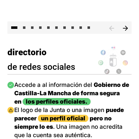
II 
directorio
de redes sociales
Imagen
Accede a al información del
Gobierno de
Castilla-La Mancha de forma segura
en
los perfiles oficiales.
Imagen
El logo de la Junta o una imagen
puede
parecer
un perfil oficial
pero no
siempre lo es
. Una imagen no acredita
que la cuenta sea auténtica.