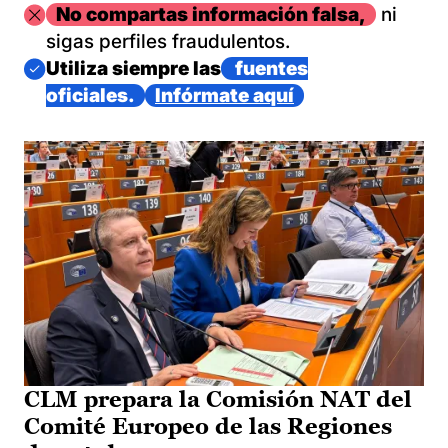
Imagen
No compartas información falsa,
ni
sigas perfiles fraudulentos.
Imagen
Utiliza siempre las
fuentes
oficiales.
Infórmate aquí
CLM prepara la Comisión NAT del
Comité Europeo de las Regiones