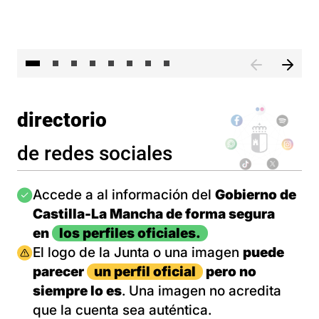
El 
directorio
de redes sociales
Imagen
Accede a al información del
Gobierno de
Castilla-La Mancha de forma segura
en
los perfiles oficiales.
Imagen
El logo de la Junta o una imagen
puede
parecer
un perfil oficial
pero no
siempre lo es
. Una imagen no acredita
que la cuenta sea auténtica.