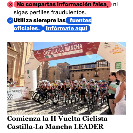
Imagen
No compartas información falsa,
ni
sigas perfiles fraudulentos.
Imagen
Utiliza siempre las
fuentes
oficiales.
Infórmate aquí
Comienza la II Vuelta Ciclista
Castilla-La Mancha LEADER